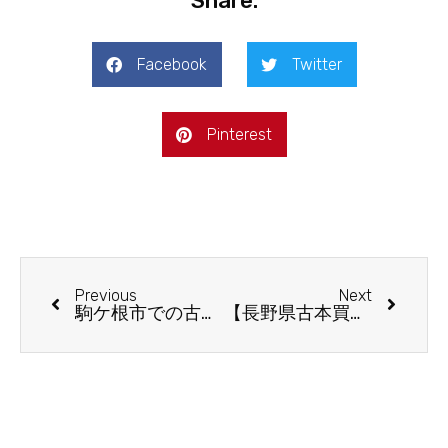
Share:
Facebook
Twitter
Pinterest
Previous
Next
駒ケ根市での古本買取実績！サンブックスが出張査定
【長野県古本買取事例】画集唐宋元明名画大観/ 海法秀一画戦闘機肉筆油彩画など希少品をお譲り頂きました。