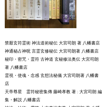
禁厭玄符霊術 神法道術秘伝 大宮司朗 著 八幡書店
神通秘占神呪 言霊玄修秘伝 大宮司朗著 八幡書店
秘印・密咒・霊符 古神道 玄秘修法奥伝 大宮司朗
著 八幡書店
霊視・使魂・念感 玄想法秘儀 大宮司朗著 八幡書
店
天帝尊星 霊符秘密集傳 藤崎孝教 著 ; 大宮司朗 編
集・解説 八幡書店