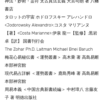
神法・妙術・霊符 太古真法玄義 大宮司朗 著 八幡
書店
タロットの宇宙 ホドロフスキー アレハンドロ
<Jodorowsky Alexandro>;コスタ マリアンヌ
【著】<Costa Marianne>;伊泉 龍一【監修】;黒岩
卓【訳】 国書刊行会
The Zohar Ph.D. Laitman Michael Bnei Baruch
梅花心易秘伝書 ＜運勢叢書＞ 高木乗 著 高島易断
本部神宮館
現代易占詳解 ＜運勢叢書＞ 鹿島秀峰 著 高島易断
本部神宮館
周易本義 ＜中国古典新書続編＞ 中村璋八 古藤友
子 著 明徳出版社