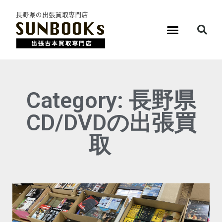
Category: 長野県
CD/DVDの出張買
取