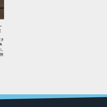
・
ま
だき
A
し
状態