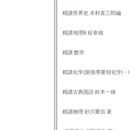
精講世界史 木村直三郎編
精講地理B 柾幸雄
精講 数学
精講化学(新指導要領化学I・II
精講古典国語 鈴木一雄
精講物理 砂川重信 著