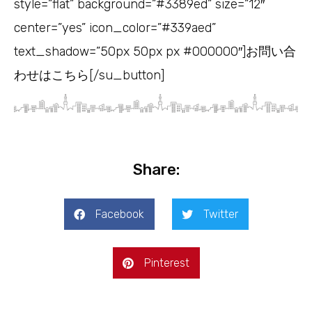
style=”flat” background=”#3389ed” size=”12″
center=”yes” icon_color=”#339aed”
text_shadow=”50px 50px px #000000″]お問い合
わせはこちら[/su_button]
Share:
Facebook
Twitter
Pinterest