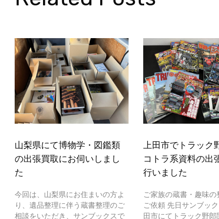
山梨県にて博物学・図鑑類
上田市でトラック
の出張買取にお伺いしまし
コトラ系資料の出
た
行いました
今回は、山梨県にお住まいの方よ
ご家族の蔵書・趣味の
り、遺品整理に伴う蔵書整理のご
ご依頼 先日サンブッ
相談をいただき、サンブックスで
田市にてトラック野郎