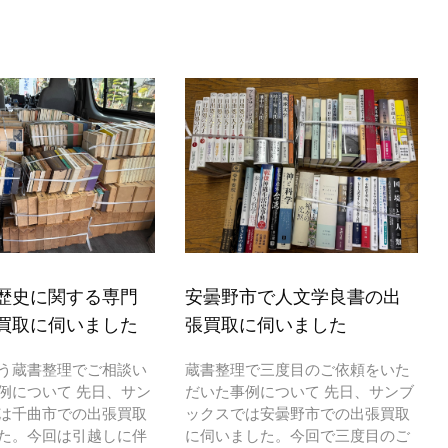
歴史に関する専門
安曇野市で人文学良書の出
買取に伺いました
張買取に伺いました
う蔵書整理でご相談い
蔵書整理で三度目のご依頼をいた
例について 先日、サン
だいた事例について 先日、サンブ
は千曲市での出張買取
ックスでは安曇野市での出張買取
た。今回は引越しに伴
に伺いました。今回で三度目のご