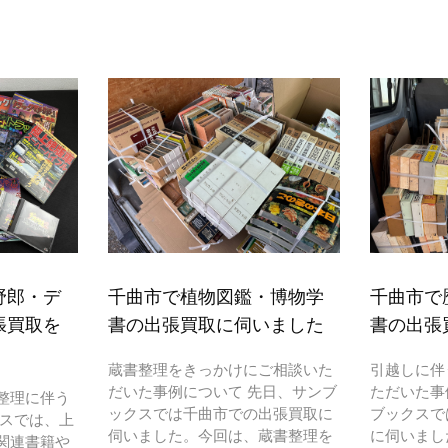
野郎・デ
千曲市で植物図鑑・博物学
千曲市で
張買取を
書の出張買取に伺いました
書の出張
蔵書整理をきっかけにご相談いた
引越しに伴
だいた事例について 先日、サンブ
ただいた事
整理に伴う
ックスでは千曲市での出張買取に
ブックスで
クスでは、上
伺いました。今回は、蔵書整理を
に伺いまし
関連書籍や