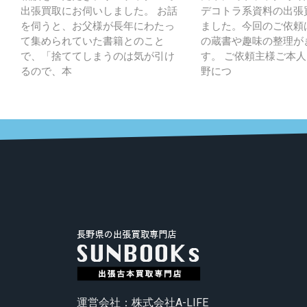
出張買取にお伺いしました。 お話
デコトラ系資料の出張
を伺うと、お父様が長年にわたっ
ました。今回のご依頼
て集められていた書籍とのこと
の蔵書や趣味の整理が
で、「捨ててしまうのは気が引け
す。 ご依頼主様ご本
るので、本
野につ
運営会社：株式会社A-LIFE