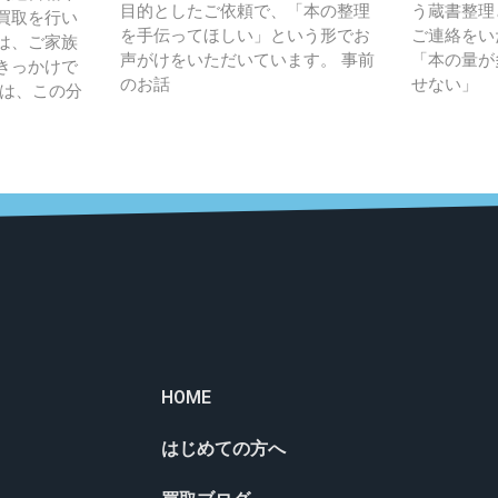
目的としたご依頼で、「本の整理
う蔵書整理
買取を行い
を手伝ってほしい」という形でお
ご連絡をい
は、ご家族
声がけをいただいています。 事前
「本の量が
きっかけで
のお話
せない」
人は、この分
HOME
はじめての方へ