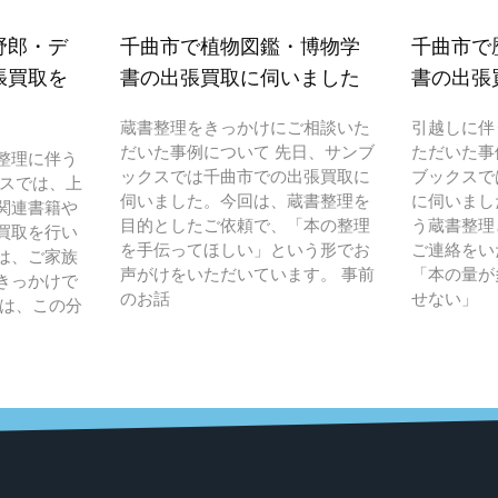
野郎・デ
千曲市で植物図鑑・博物学
千曲市で
張買取を
書の出張買取に伺いました
書の出張
蔵書整理をきっかけにご相談いた
引越しに伴
だいた事例について 先日、サンブ
ただいた事
整理に伴う
ックスでは千曲市での出張買取に
ブックスで
クスでは、上
伺いました。今回は、蔵書整理を
に伺いまし
関連書籍や
目的としたご依頼で、「本の整理
う蔵書整理
買取を行い
を手伝ってほしい」という形でお
ご連絡をい
は、ご家族
声がけをいただいています。 事前
「本の量が
きっかけで
のお話
せない」
人は、この分