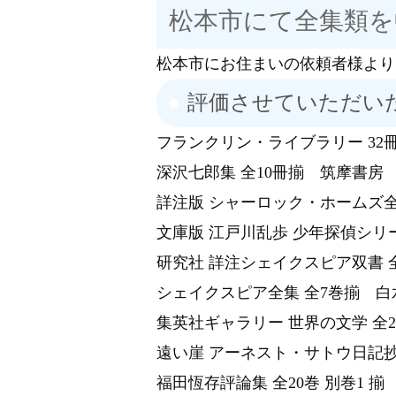
松本市にて全集類を
松本市にお住まいの依頼者様より
評価させていただい
フランクリン・ライブラリー 32
深沢七郎集 全10冊揃 筑摩書房
詳注版 シャーロック・ホームズ全集
文庫版 江戸川乱歩 少年探偵シリ
研究社 詳注シェイクスピア双書 全
シェイクスピア全集 全7巻揃 白
集英社ギャラリー 世界の文学 全
遠い崖 アーネスト・サトウ日記抄
福田恆存評論集 全20巻 別巻1 