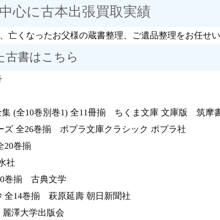
中心に古本出張買取実績
、亡くなったお父様の蔵書整理、ご遺品整理をお任せ
た古書はこちら
冊
 (全10巻別巻1) 全11冊揃 ちくま文庫 文庫版 筑摩
ーズ 全26巻揃 ポプラ文庫クラシック ポプラ社
20巻揃
水社
20巻揃 古典文学
 全14巻揃 萩原延壽 朝日新聞社
揃 麗澤大学出版会