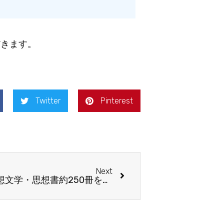
だきます。
Twitter
Pinterest
Next
ラヴクラフト全集ほか、幻想文学・思想書約250冊を出張買取