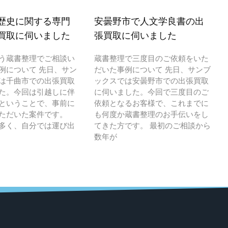
歴史に関する専門
安曇野市で人文学良書の出
買取に伺いました
張買取に伺いました
う蔵書整理でご相談い
蔵書整理で三度目のご依頼をいた
例について 先日、サン
だいた事例について 先日、サンブ
は千曲市での出張買取
ックスでは安曇野市での出張買取
た。今回は引越しに伴
に伺いました。今回で三度目のご
ということで、事前に
依頼となるお客様で、これまでに
ただいた案件です。
も何度か蔵書整理のお手伝いをし
多く、自分では運び出
てきた方です。 最初のご相談から
数年が