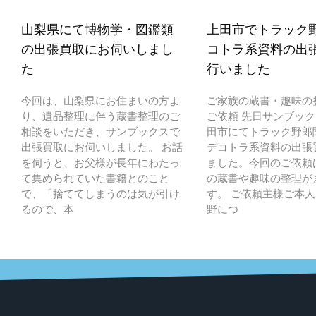
山梨県にて博物学・図鑑類
上田市でトラック
の出張買取にお伺いしまし
コトラ系資料の出
た
行いました
今回は、山梨県にお住まいの方よ
ご家族の蔵書・趣味の
り、遺品整理に伴う蔵書整理のご
ご依頼 先日サンブッ
相談をいただき、サンブックスで
田市にてトラック野郎
出張買取にお伺いしました。 お話
デコトラ系資料の出張
を伺うと、お父様が長年にわたっ
ました。今回のご依頼
て集められていた書籍とのこと
の蔵書や趣味の整理が
で、「捨ててしまうのは気が引け
す。 ご依頼主様ご本
るので、本
野につ