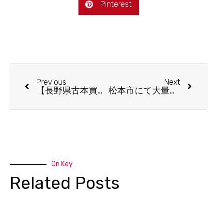
Pinterest
Previous
Next
【長野県古本買取事例】新編日本古典文学全集の不揃い本/文庫版漫画本全巻セットなど出張買取
松本市にて大量の古本出張買取
On Key
Related Posts